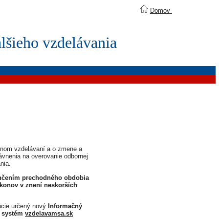
Domov
lšieho vzdelávania
otnom vzdelávaní a o zmene a
rávnenia na overovanie odbornej
nia.
končením prechodného obdobia
konov v znení neskorších
túcie určený nový
Informačný
ý systém
vzdelavamsa.sk