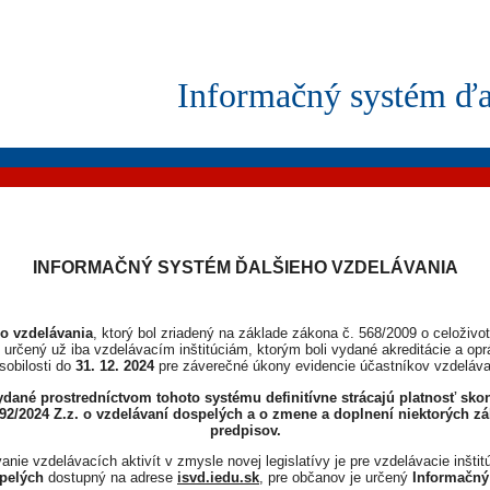
Informačný systém ďa
INFORMAČNÝ SYSTÉM ĎALŠIEHO VZDELÁVANIA
o vzdelávania
, ktorý bol zriadený na základe zákona č. 568/2009 o celoživ
 určený už iba vzdelávacím inštitúciám, ktorým boli vydané akreditácie a op
sobilosti do
31. 12. 2024
pre záverečné úkony evidencie účastníkov vzdeláva
vydané prostredníctvom tohoto systému definitívne strácajú platnosť s
2/2024 Z.z. o vzdelávaní dospelých a o zmene a doplnení niektorých zá
predpisov.
nie vzdelávacích aktivít v zmysle novej legislatívy je pre vzdelávacie inšti
pelých
dostupný na adrese
isvd.iedu.sk
, pre občanov je určený
Informačn