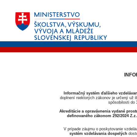
INFO
Informačný systém ďalšieho vzdelávan
doplnení niektorých zákonov je určený už i
spôsobilosti do
Akreditácie a opravávnenia vydané pros
definovaného zákonom 292/2024 Z.z.
V prípade záujmu o poskytovanie vzdeláva
systém vzdelávania dospelých
dost