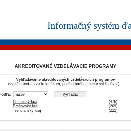
Informačný systém ďa
AKREDITOVANÉ VZDELÁVACIE PROGRAMY
Vyhľadávanie akreditovaných vzdelávacích programov
(vyplňte text a zvoľte kritérium, podľa ktorého chcete vyhľadávať)
Podľa:
Nitrianský kraj
(475)
Prešovský kraj
(269)
Trenčianský kraj
(221)