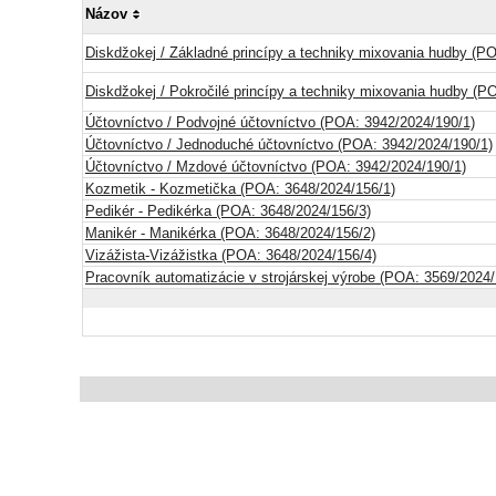
Názov
Diskdžokej / Základné princípy a techniky mixovania hudby (P
Diskdžokej / Pokročilé princípy a techniky mixovania hudby (P
Účtovníctvo / Podvojné účtovníctvo (POA: 3942/2024/190/1)
Účtovníctvo / Jednoduché účtovníctvo (POA: 3942/2024/190/1)
Účtovníctvo / Mzdové účtovníctvo (POA: 3942/2024/190/1)
Kozmetik - Kozmetička (POA: 3648/2024/156/1)
Pedikér - Pedikérka (POA: 3648/2024/156/3)
Manikér - Manikérka (POA: 3648/2024/156/2)
Vizážista-Vizážistka (POA: 3648/2024/156/4)
Pracovník automatizácie v strojárskej výrobe (POA: 3569/2024/