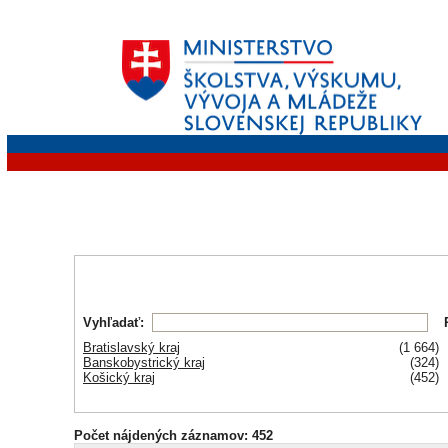
Vyhľadať:
Bratislavský kraj
(1 664)
Banskobystrický kraj
(324)
Košický kraj
(452)
Počet nájdených záznamov: 452