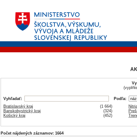
AK
Vy
(vyplňt
Vyhľadať:
Podľa:
Bratislavský kraj
(1 664)
Nitri
Banskobystrický kraj
(324)
Preš
Košický kraj
(452)
Tren
Počet nájdených záznamov: 1664