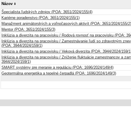
Názov
Špecialista ľudských zdrojov (POA: 3651/2024/155/4)
Kariérne poradenstvo (POA: 3651/2024/155/1)
Manažment animátorských a voľnočasových aktivít (POA: 3651/2024/155/2
Mentor (POA: 3651/2024/155/3)
Inklúzia a diverzita na pracovisku / Rodová rovnosť na pracovisku (POA: 3
Inklúzia a diverzita na pracovisku / Zamestnávanie ľudí so zdravotným zn
(POA: 3944/2024/159/1)
Inklúzia a diverzita na pracovisku / Veková diverzita (POA: 3944/2024/159/1
Inklúzia a diverzita na pracovisku / Zníženie fluktuácie zamestnancov a z
3944/2024/159/1)
SMART systémy pre meranie a reguláciu (POA: 1696/2024/149/4)
Geotermálna energetika a tepelné čerpadlá (POA: 1696/2024/149/3)