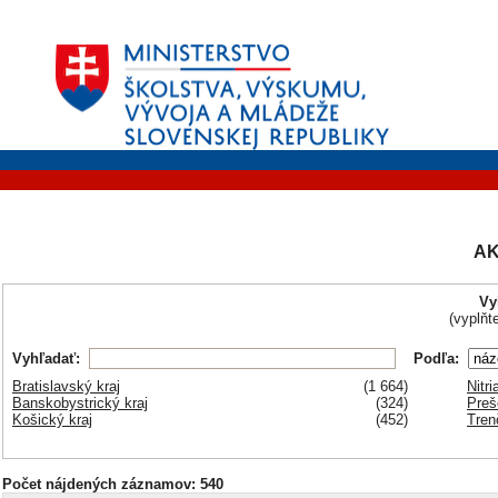
AK
Vy
(vyplňt
Vyhľadať:
Podľa:
Bratislavský kraj
(1 664)
Nitri
Banskobystrický kraj
(324)
Preš
Košický kraj
(452)
Tren
Počet nájdených záznamov: 540