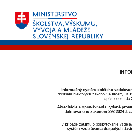
INFO
Informačný systém ďalšieho vzdelávan
doplnení niektorých zákonov je určený už i
spôsobilosti do
Akreditácie a opravávnenia vydané pros
definovaného zákonom 292/2024 Z.z.
V prípade záujmu o poskytovanie vzdeláva
systém vzdelávania dospelých
dost