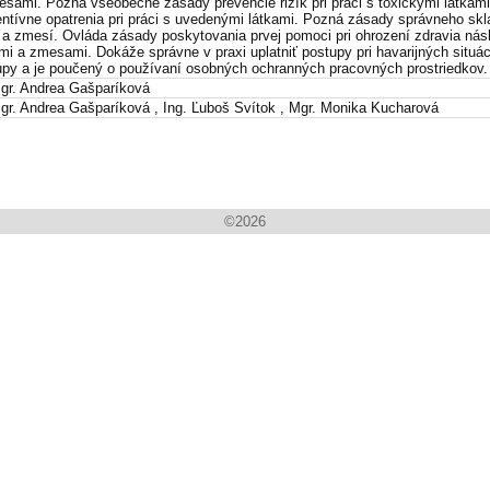
esami. Pozná všeobecné zásady prevencie rizík pri práci s toxickými látkam
entívne opatrenia pri práci s uvedenými látkami. Pozná zásady správneho skl
k a zmesí. Ovláda zásady poskytovania prvej pomoci pri ohrození zdravia nás
ami a zmesami. Dokáže správne v praxi uplatniť postupy pri havarijných situ
upy a je poučený o používaní osobných ochranných pracovných prostriedkov.
gr. Andrea Gašparíková
gr. Andrea Gašparíková , Ing. Ľuboš Svítok , Mgr. Monika Kucharová
©
2026