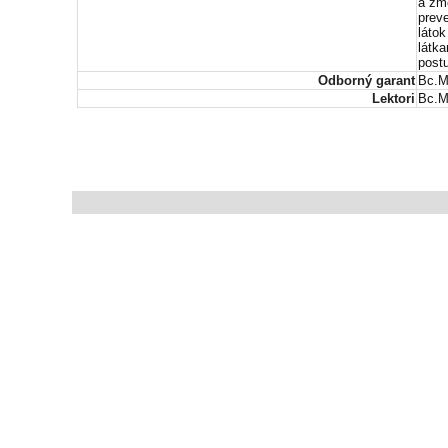
a zm
prev
láto
látk
post
Odborný garant
Bc.M
Lektori
Bc.M