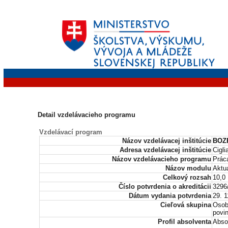
Detail vzdelávacieho programu
Vzdelávací program
Názov vzdelávacej inštitúcie
BOZP
Adresa vzdelávacej inštitúcie
Cigli
Názov vzdelávacieho programu
Prác
Názov modulu
Aktu
Celkový rozsah
10,0
Číslo potvrdenia o akreditácii
3296
Dátum vydania potvrdenia
29. 1
Cieľová skupina
Osob
povi
Profil absolventa
Absol