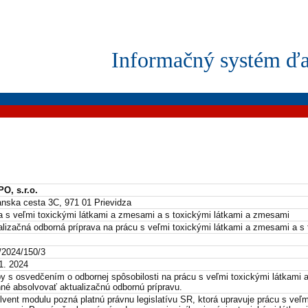
Informačný systém ďa
O, s.r.o.
anska cesta 3C, 971 01 Prievidza
a s veľmi toxickými látkami a zmesami a s toxickými látkami a zmesami
alizačná odborná príprava na prácu s veľmi toxickými látkami a zmesami a s
/2024/150/3
1. 2024
y s osvedčením o odbornej spôsobilosti na prácu s veľmi toxickými látkami
nné absolvovať aktualizačnú odbornú prípravu.
vent modulu pozná platnú právnu legislatívu SR, ktorá upravuje prácu s veľ