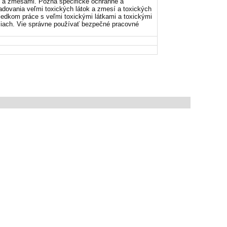
i a zmesami. Pozná špecifické ochranné a
adovania veľmi toxických látok a zmesí a toxických
ledkom práce s veľmi toxickými látkami a toxickými
áciach. Vie správne používať bezpečné pracovné