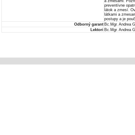
a zmesami. Pozná
preventívne opat
látok a zmesí. O
látkami a zmesam
postupy a je pou
Odborný garant
Bc.Mgr. Andrea 
Lektori
Bc.Mgr. Andrea G