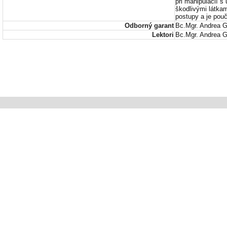
pri manipulácií 
škodlivými látkam
postupy a je pou
Odborný garant
Bc.Mgr. Andrea 
Lektori
Bc.Mgr. Andrea G