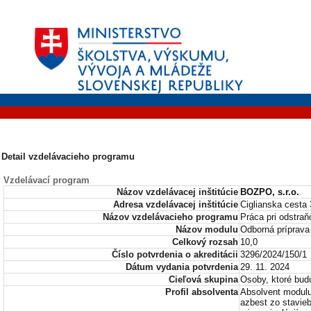
Detail vzdelávacieho programu
Vzdelávací program
Názov vzdelávacej inštitúcie
BOZPO, s.r.o.
Adresa vzdelávacej inštitúcie
Ciglianska cesta 
Názov vzdelávacieho programu
Práca pri odstraň
Názov modulu
Odborná príprava 
Celkový rozsah
10,0
Číslo potvrdenia o akreditácii
3296/2024/150/1
Dátum vydania potvrdenia
29. 11. 2024
Cieľová skupina
Osoby, ktoré bud
Profil absolventa
Absolvent modulu 
azbest zo stavie