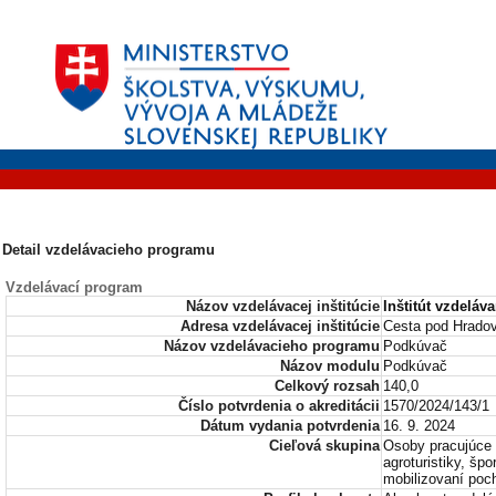
Detail vzdelávacieho programu
Vzdelávací program
Názov vzdelávacej inštitúcie
Inštitút vzdeláv
Adresa vzdelávacej inštitúcie
Cesta pod Hradov
Názov vzdelávacieho programu
Podkúvač
Názov modulu
Podkúvač
Celkový rozsah
140,0
Číslo potvrdenia o akreditácii
1570/2024/143/1
Dátum vydania potvrdenia
16. 9. 2024
Cieľová skupina
Osoby pracujúce 
agroturistiky, šp
mobilizovaní poch