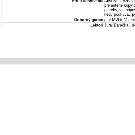
Profil absolventa
Absolvent vzdeláv
prerastené kopyt
potreby, vie pri
kedy podkúvač po
Odborný garant
prof.MVDr. Valen
Lektori
Juraj Baračka , 