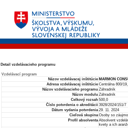
Detail vzdelávacieho programu
Vzdelávací program
Názov vzdelávacej inštitúcie
MARMON CONSUL
Adresa vzdelávacej inštitúcie
Centrálna 800/19
Názov vzdelávacieho programu
Záhradník
Názov modulu
Záhradník
Celkový rozsah
500,0
Číslo potvrdenia o akreditácii
3928/2024/151/7
Dátum vydania potvrdenia
29. 11. 2024
Cieľová skupina
Osoby so záujmom
Profil absolventa
Absolvent vzdelá
kvety a ich aranž