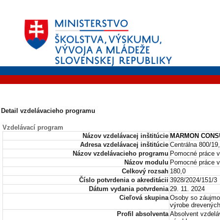
Detail vzdelávacieho programu
Vzdelávací program
Názov vzdelávacej inštitúcie
MARMON CONSUL
Adresa vzdelávacej inštitúcie
Centrálna 800/19
Názov vzdelávacieho programu
Pomocné práce v 
Názov modulu
Pomocné práce v 
Celkový rozsah
180,0
Číslo potvrdenia o akreditácii
3928/2024/151/3
Dátum vydania potvrdenia
29. 11. 2024
Cieľová skupina
Osoby so záujmom
výrobe drevených
Profil absolventa
Absolvent vzdelá