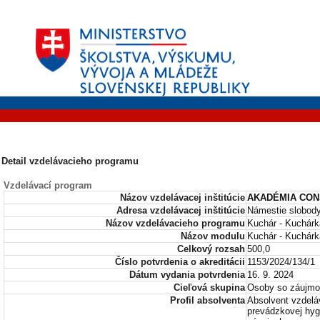
Detail vzdelávacieho programu
Vzdelávací program
Názov vzdelávacej inštitúcie
AKADÉMIA CONS
Adresa vzdelávacej inštitúcie
Námestie slobody
Názov vzdelávacieho programu
Kuchár - Kuchárk
Názov modulu
Kuchár - Kuchárk
Celkový rozsah
500,0
Číslo potvrdenia o akreditácii
1153/2024/134/1
Dátum vydania potvrdenia
16. 9. 2024
Cieľová skupina
Osoby so záujmom
Profil absolventa
Absolvent vzdelá
prevádzkovej hyg