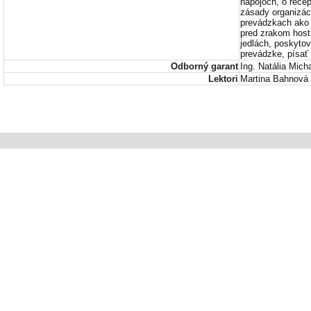
nápojoch, o rece
zásady organizáci
prevádzkach ako a
pred zrakom hostí
jedlách, poskytov
prevádzke, písať 
Odborný garant
Ing. Natália Mich
Lektori
Martina Bahnová ,