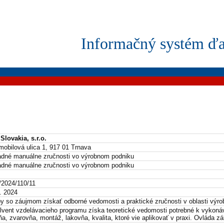
Informačný systém ďa
Slovakia, s.r.o.
mobilová ulica 1, 917 01 Trnava
adné manuálne zručnosti vo výrobnom podniku
adné manuálne zručnosti vo výrobnom podniku
/2024/110/11
. 2024
y so záujmom získať odborné vedomosti a praktické zručnosti v oblasti výro
lvent vzdelávacieho programu získa teoretické vedomosti potrebné k vykoná
ňa, zvarovňa, montáž, lakovňa, kvalita, ktoré vie aplikovať v praxi. Ovláda z