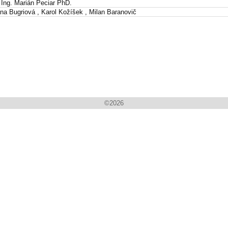
 Ing. Marián Peciar PhD.
na Bugriová , Karol Kožíšek , Milan Baranovič
©
2026