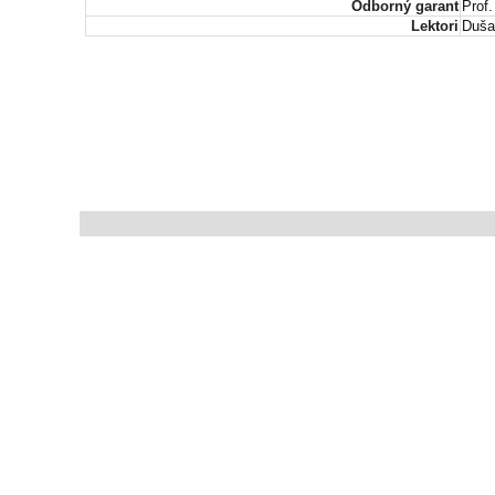
Odborný garant
Prof.
Lektori
Duša