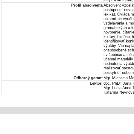
Profil absolventa
Absolvent vzdelá
postupnosť osvoj
lexika). Ovláda 
uplatniť pri výu
vzdelávania a mo
gramatických a le
hovorenie, čítani
kultúry, histórie,
identifikovať kon
výučby. Vie napl
prispôsobené sch
cvičebnice a iné
učebné materiály
hodnotenia výučby
realizovať otesto
poskytnúť odborn
Odborný garant
Mgr. Michaela M
Lektori
doc. PhDr. Jana 
Mgr. Lucia Anna 
Katarína Nevrlov