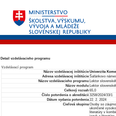
Detail vzdelávacieho programu
Vzdelávací program
Názov vzdelávacej inštitúcie
Univerzita Kome
Adresa vzdelávacej inštitúcie
Šafárikovo námes
Názov vzdelávacieho programu
Lektor slovenské
Názov modulu
Lektor slovenské
Celkový rozsah
65,0
Číslo potvrdenia o akreditácii
3258/2024/33/1
Dátum vydania potvrdenia
22. 2. 2024
Cieľová skupina
Osoby so záujmom
ukončené vysokošk
literatúry v kom
jazyk a literatúra