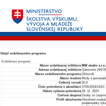
Detail vzdelávacieho programu
Vzdelávací program
Názov vzdelávacej inštitúcie
MW studio s.r.o.
Adresa vzdelávacej inštitúcie
Gánovská 294/78
Názov vzdelávacieho programu
Účtovník
Názov modulu
Mzdy a personali
Celkový rozsah
50,0
Číslo potvrdenia o akreditácii
3755/2024/153/1
Dátum vydania potvrdenia
29. 11. 2024
Cieľová skupina
Osoby so záujmom
Profil absolventa
Absolvent modulu
problematiky týk