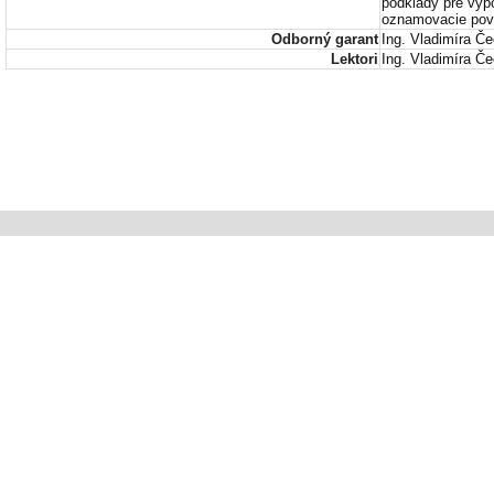
podklady pre výp
oznamovacie povi
Odborný garant
Ing. Vladimíra Č
Lektori
Ing. Vladimíra Č