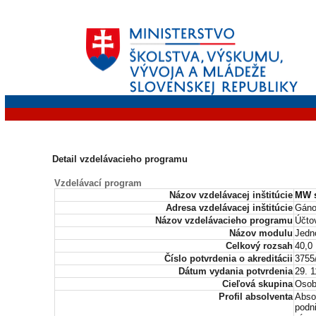
Detail vzdelávacieho programu
Vzdelávací program
Názov vzdelávacej inštitúcie
MW s
Adresa vzdelávacej inštitúcie
Gáno
Názov vzdelávacieho programu
Účto
Názov modulu
Jedn
Celkový rozsah
40,0
Číslo potvrdenia o akreditácii
3755
Dátum vydania potvrdenia
29. 1
Cieľová skupina
Osob
Profil absolventa
Abso
podni