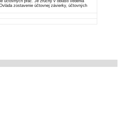
 účtovných prác. Je zručný v oblasti vedenia
Ovláda zostavenie účtovnej závierky, účtovných