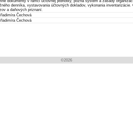
mné dokumenty v rámci účtovnej jednotky, pozná systém a zásady organizácie
žného denníka, vystavovania účtovných dokladov, vykonania inventarizácie. 
zov a daňových priznaní.
 Vladimíra Čechová
 Vladimíra Čechová
©
2026