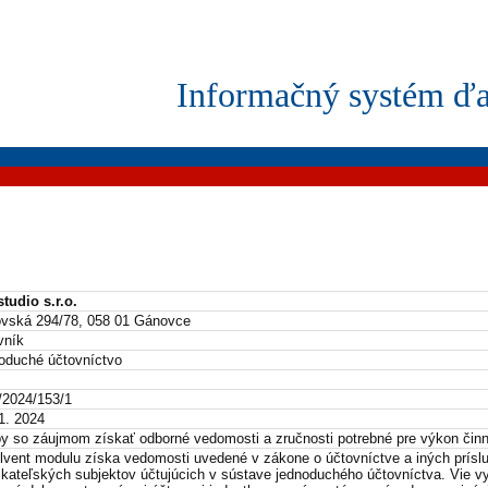
Informačný systém ďa
tudio s.r.o.
vská 294/78, 058 01 Gánovce
vník
oduché účtovníctvo
/2024/153/1
1. 2024
y so záujmom získať odborné vedomosti a zručnosti potrebné pre výkon činn
lvent modulu získa vedomosti uvedené v zákone o účtovníctve a iných prísl
kateľských subjektov účtujúcich v sústave jednoduchého účtovníctva. Vie vyp