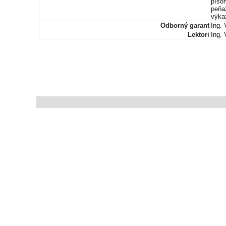
píso
peňa
výka
Odborný garant
Ing.
Lektori
Ing.