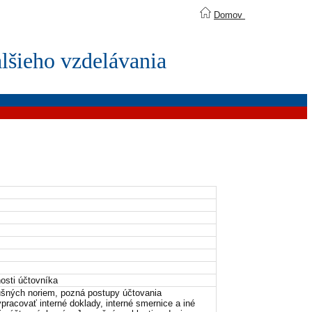
Domov
lšieho vzdelávania
osti účtovníka
ušných noriem, pozná postupy účtovania
racovať interné doklady, interné smernice a iné