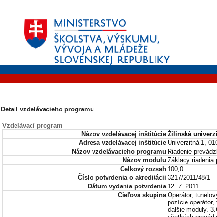
Detail vzdelávacieho programu
Vzdelávací program
Názov vzdelávacej inštitúcie
Žilinská univerzi
Adresa vzdelávacej inštitúcie
Univerzitná 1, 010
Názov vzdelávacieho programu
Riadenie prevádz
Názov modulu
Základy riadenia
Celkový rozsah
100,0
Číslo potvrdenia o akreditácii
3217/2011/48/1
Dátum vydania potvrdenia
12. 7. 2011
Cieľová skupina
Operátor, tunelo
pozície operátor,
ďalšie moduly. 3
všetkých prevádz