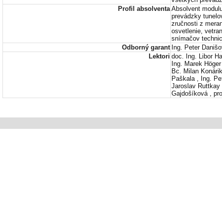
Profil absolventa
Absolvent modulu
prevádzky tunelov
zručnosti z meran
osvetlenie, vetra
snímačov technick
Odborný garant
Ing. Peter Daniš
Lektori
doc. Ing. Libor H
Ing. Marek Höger
Bc. Milan Konárik
Paškala , Ing. Pe
Jaroslav Ruttkay
Gajdošíková , pro